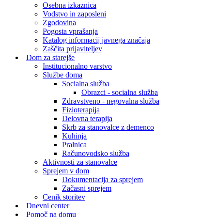
Osebna izkaznica
Vodstvo in zaposleni
Zgodovina
Pogosta vprašanja
Katalog informacij javnega značaja
Zaščita prijaviteljev
Dom za starejše
Institucionalno varstvo
Službe doma
Socialna služba
Obrazci - socialna služba
Zdravstveno - negovalna služba
Fizioterapija
Delovna terapija
Skrb za stanovalce z demenco
Kuhinja
Pralnica
Računovodsko služba
Aktivnosti za stanovalce
Sprejem v dom
Dokumentacija za sprejem
Začasni sprejem
Cenik storitev
Dnevni center
Pomoč na domu