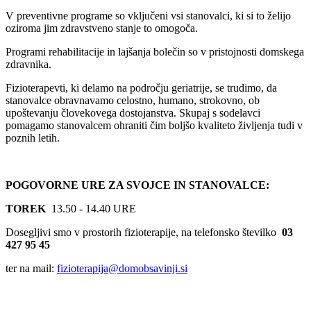
V preventivne programe so vključeni vsi stanovalci, ki si to želijo
oziroma jim zdravstveno stanje to omogoča.
Programi rehabilitacije in lajšanja bolečin so v pristojnosti domskega
zdravnika.
Fizioterapevti, ki delamo na področju geriatrije, se trudimo, da
stanovalce obravnavamo celostno, humano, strokovno, ob
upoštevanju človekovega dostojanstva. Skupaj s sodelavci
pomagamo stanovalcem ohraniti čim boljšo kvaliteto življenja tudi v
poznih letih.
POGOVORNE URE ZA SVOJCE IN STANOVALCE:
TOREK
13.50 - 14.40 URE
Dosegljivi smo v prostorih fizioterapije, na telefonsko številko
03
427 95 45
ter na mail:
fizioterapija@domobsavinji.si