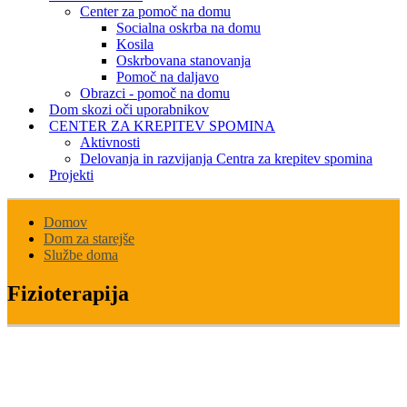
Center za pomoč na domu
Socialna oskrba na domu
Kosila
Oskrbovana stanovanja
Pomoč na daljavo
Obrazci - pomoč na domu
Dom skozi oči uporabnikov
CENTER ZA KREPITEV SPOMINA
Aktivnosti
Delovanja in razvijanja Centra za krepitev spomina
Projekti
Domov
Dom za starejše
Službe doma
Fizioterapija