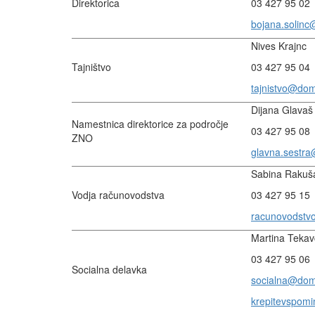
Direktorica
03 427 95 02
bojana.solinc
Nives Krajnc
Tajništvo
03 427 95 04
tajnistvo@dom
Dijana Glavaš
Namestnica direktorice za področje
03 427 95 08
ZNO
glavna.sestra
Sabina Rakuš
Vodja računovodstva
03 427 95 15
racunovodstv
Martina Tekavc
03 427 95 06
Socialna delavka
socialna@domo
krepitevspomi