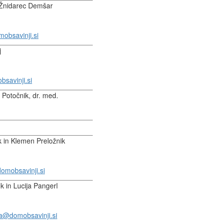
Žnidarec Demšar
obsavinji.si
j
savinji.si
 Potočnik, dr. med.
k in Klemen Preložnik
domobsavinji.si
 in Lucija Pangerl
ja@domobsavinji.si