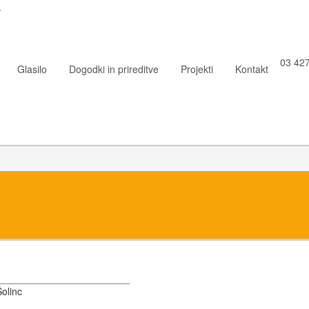
.
03 427
Glasilo
Dogodki in prireditve
Projekti
Kontakt
olinc