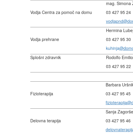
mag. Simona 
Vodja Centra za pomoč na domu
03 427 95 24
vodjapnd@dom
Hermina Lube
Vodja prehrane
03 427 95 30
kuhinja
@domob
Splošni zdravnik
Rodolfo Emilio
03 427 95 22
Barbara Uršni
Fizioterapija
03 427 95 45
fizioterapija@
Sanja Zagoršek
Delovna terapija
03 427 95 46
delovnaterapi