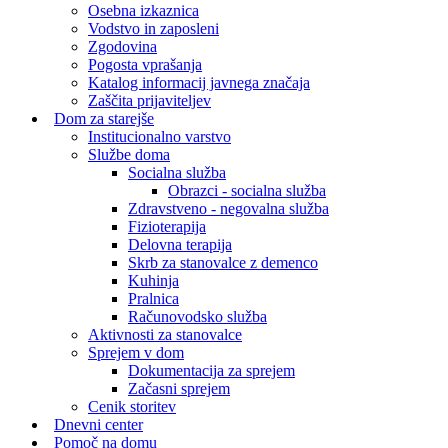
Osebna izkaznica
Vodstvo in zaposleni
Zgodovina
Pogosta vprašanja
Katalog informacij javnega značaja
Zaščita prijaviteljev
Dom za starejše
Institucionalno varstvo
Službe doma
Socialna služba
Obrazci - socialna služba
Zdravstveno - negovalna služba
Fizioterapija
Delovna terapija
Skrb za stanovalce z demenco
Kuhinja
Pralnica
Računovodsko služba
Aktivnosti za stanovalce
Sprejem v dom
Dokumentacija za sprejem
Začasni sprejem
Cenik storitev
Dnevni center
Pomoč na domu