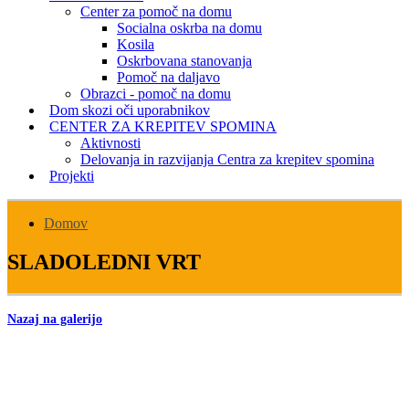
Center za pomoč na domu
Socialna oskrba na domu
Kosila
Oskrbovana stanovanja
Pomoč na daljavo
Obrazci - pomoč na domu
Dom skozi oči uporabnikov
CENTER ZA KREPITEV SPOMINA
Aktivnosti
Delovanja in razvijanja Centra za krepitev spomina
Projekti
Domov
SLADOLEDNI VRT
Nazaj na galerijo