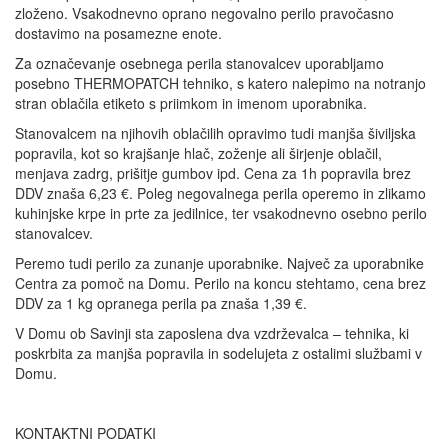
zloženo. Vsakodnevno oprano negovalno perilo pravočasno
dostavimo na posamezne enote.
Za označevanje osebnega perila stanovalcev uporabljamo
posebno THERMOPATCH tehniko, s katero nalepimo na notranjo
stran oblačila etiketo s priimkom in imenom uporabnika.
Stanovalcem na njihovih oblačilih opravimo tudi manjša šiviljska
popravila, kot so krajšanje hlač, zoženje ali širjenje oblačil,
menjava zadrg, prišitje gumbov ipd. Cena za 1h popravila brez
DDV znaša 6,23 €. Poleg negovalnega perila operemo in zlikamo
kuhinjske krpe in prte za jedilnice, ter vsakodnevno osebno perilo
stanovalcev.
Peremo tudi perilo za zunanje uporabnike. Največ za uporabnike
Centra za pomoč na Domu. Perilo na koncu stehtamo, cena brez
DDV za 1 kg opranega perila pa znaša 1,39 €.
V Domu ob Savinji sta zaposlena dva vzdrževalca – tehnika, ki
poskrbita za manjša popravila in sodelujeta z ostalimi službami v
Domu.
KONTAKTNI PODATKI