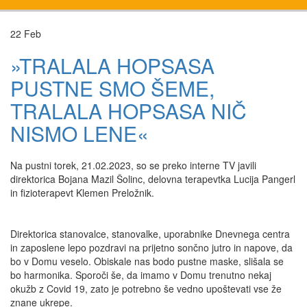
22
Feb
»TRALALA HOPSASA
PUSTNE SMO ŠEME,
TRALALA HOPSASA NIČ
NISMO LENE«
Na pustni torek, 21.02.2023, so se preko interne TV javili
direktorica Bojana Mazil Šolinc, delovna terapevtka Lucija Pangerl
in fizioterapevt Klemen Preložnik.
Direktorica stanovalce, stanovalke, uporabnike Dnevnega centra
in zaposlene lepo pozdravi na prijetno sončno jutro in napove, da
bo v Domu veselo. Obiskale nas bodo pustne maske, slišala se
bo harmonika. Sporoči še, da imamo v Domu trenutno nekaj
okužb z Covid 19, zato je potrebno še vedno upoštevati vse že
znane ukrepe.