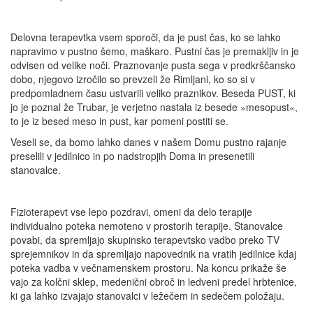
Delovna terapevtka vsem sporoči, da je pust čas, ko se lahko
napravimo v pustno šemo, maškaro. Pustni čas je premakljiv in je
odvisen od velike noči. Praznovanje pusta sega v predkrščansko
dobo, njegovo izročilo so prevzeli že Rimljani, ko so si v
predpomladnem času ustvarili veliko praznikov. Beseda PUST, ki
jo je poznal že Trubar, je verjetno nastala iz besede »mesopust«,
to je iz besed meso in pust, kar pomeni postiti se.
Veseli se, da bomo lahko danes v našem Domu pustno rajanje
preselili v jedilnico in po nadstropjih Doma in presenetili
stanovalce.
Fizioterapevt vse lepo pozdravi, omeni da delo terapije
individualno poteka nemoteno v prostorih terapije. Stanovalce
povabi, da spremljajo skupinsko terapevtsko vadbo preko TV
sprejemnikov in da spremljajo napovednik na vratih jedilnice kdaj
poteka vadba v večnamenskem prostoru. Na koncu prikaže še
vajo za kolčni sklep, medenični obroč in ledveni predel hrbtenice,
ki ga lahko izvajajo stanovalci v ležečem in sedečem položaju.