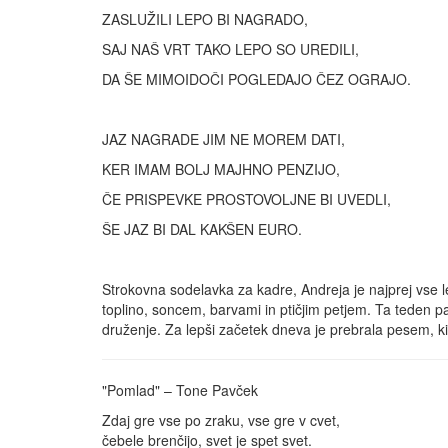
ZASLUŽILI LEPO BI NAGRADO,
SAJ NAŠ VRT TAKO LEPO SO UREDILI,
DA ŠE MIMOIDOČI POGLEDAJO ČEZ OGRAJO.
JAZ NAGRADE JIM NE MOREM DATI,
KER IMAM BOLJ MAJHNO PENZIJO,
ČE PRISPEVKE PROSTOVOLJNE BI UVEDLI,
ŠE JAZ BI DAL KAKŠEN EURO.
Strokovna sodelavka za kadre, Andreja je najprej vse l
toplino, soncem, barvami in ptičjim petjem. Ta teden pa
druženje. Za lepši začetek dneva je prebrala pesem, k
"Pomlad" – Tone Pavček
Zdaj gre vse po zraku, vse gre v cvet,
čebele brenčijo, svet je spet svet.