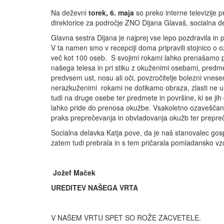
Na deževni
torek, 6. maja
so preko interne televizije p
direktorice za področje ZNO Dijana Glavaš, socialna d
Glavna sestra Dijana je najprej vse lepo pozdravila i
V ta namen smo v recepciji doma pripravili stojnico o
več kot 100 oseb. S svojimi rokami lahko prenašamo povz
našega telesa in pri stiku z okuženimi osebami, predm
predvsem ust, nosu ali oči, povzročitelje bolezni vnes
nerazkuženimi rokami ne dotikamo obraza, zlasti ne us
tudi na druge osebe ter predmete in površine, ki se j
lahko pride do prenosa okužbe. Vsakoletno ozaveščanje 
praks preprečevanja in obvladovanja okužb ter preprečev
Socialna delavka Katja pove, da je naš stanovalec go
zatem tudi prebrala in s tem pričarala pomladansko v
Jožef Maček
UREDITEV NAŠEGA VRTA
V NAŠEM VRTU SPET SO ROŽE ZACVETELE.