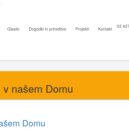
.
03 427
Glasilo
Dogodki in prireditve
Projekti
Kontakt
e v našem Domu
 našem Domu