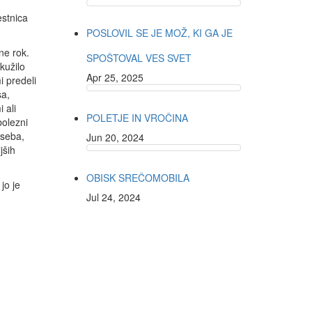
estnica
POSLOVIL SE JE MOŽ, KI GA JE
ne rok.
SPOŠTOVAL VES SVET
kužilo
Apr 25, 2025
i predeli
sa,
 ali
POLETJE IN VROČINA
bolezni
oseba,
Jun 20, 2024
jših
OBISK SREČOMOBILA
jo je
Jul 24, 2024