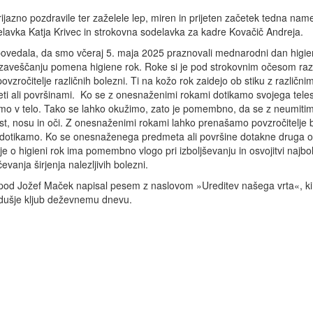
rijazno pozdravile ter zaželele lep, miren in prijeten začetek tedna nam
elavka Katja Krivec in strokovna sodelavka za kadre Kovačič Andreja.
n povedala, da smo včeraj 5. maja 2025 praznovali mednarodni dan higie
 ozaveščanju pomena higiene rok. Roke si je pod strokovnim očesom raz
ročitelje različnih bolezni. Ti na kožo rok zaidejo ob stiku z različnim
eti ali površinami. Ko se z onesnaženimi rokami dotikamo svojega tele
emo v telo. Tako se lahko okužimo, zato je pomembno, da se z neumitimi
t, nosu in oči. Z onesnaženimi rokami lahko prenašamo povzročitelje 
ih dotikamo. Ko se onesnaženega predmeta ali površine dotakne druga 
o higieni rok ima pomembno vlogo pri izboljševanju in osvojitvi najbol
anja širjenja nalezljivih bolezni.
spod Jožef Maček napisal pesem z naslovom »Ureditev našega vrta«, ki 
zdušje kljub deževnemu dnevu.