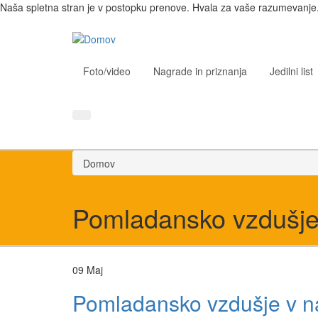
Naša spletna stran je v postopku prenove. Hvala za vaše razumevanje
Foto/video
Nagrade in priznanja
Jedilni list
Domov
Pomladansko vzdušj
09
Maj
Pomladansko vzdušje v