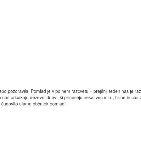
epo pozdravila. Pomlad je v polnem razcvetu – prejšnji teden nas je raz
 nas pričakajo deževni dnevi, ki prinesejo nekaj več miru, tišine in čas 
i čudovito ujame občutek pomladi: