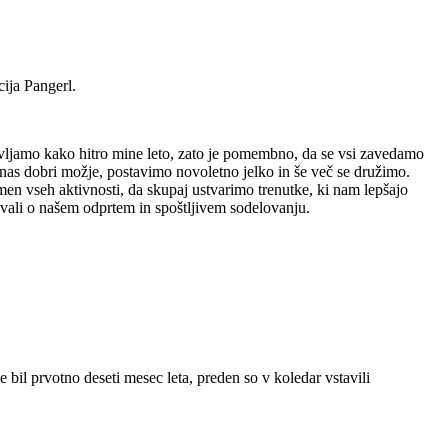
ija Pangerl.
avljamo kako hitro mine leto, zato je pomembno, da se vsi zavedamo
nas dobri možje, postavimo novoletno jelko in še več se družimo.
men vseh aktivnosti, da skupaj ustvarimo trenutke, ki nam lepšajo
ovali o našem odprtem in spoštljivem sodelovanju.
 je bil prvotno deseti mesec leta, preden so v koledar vstavili