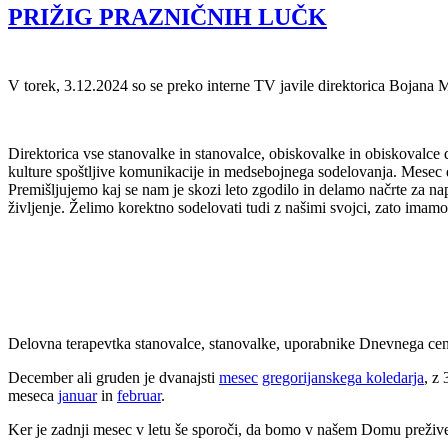
PRIŽIG PRAZNIČNIH LUČK
V torek, 3.12.2024 so se preko interne TV javile direktorica Bojana 
Direktorica vse stanovalke in stanovalce, obiskovalke in obiskovalce
kulture spoštljive komunikacije in medsebojnega sodelovanja. Mesec d
Premišljujemo kaj se nam je skozi leto zgodilo in delamo načrte za na
življenje. Želimo korektno sodelovati tudi z našimi svojci, zato ima
Delovna terapevtka stanovalce, stanovalke, uporabnike Dnevnega cen
December ali gruden je dvanajsti
mesec
gregorijanskega koledarja
, z
meseca
januar
in
februar
.
Ker je zadnji mesec v letu še sporoči, da bomo v našem Domu preživeli