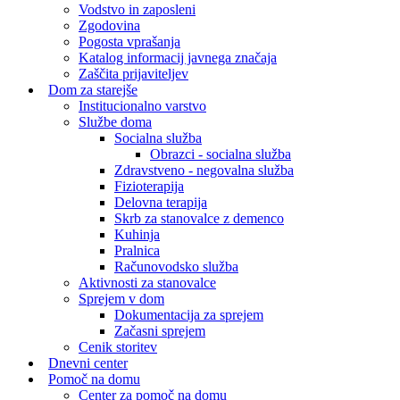
Vodstvo in zaposleni
Zgodovina
Pogosta vprašanja
Katalog informacij javnega značaja
Zaščita prijaviteljev
Dom za starejše
Institucionalno varstvo
Službe doma
Socialna služba
Obrazci - socialna služba
Zdravstveno - negovalna služba
Fizioterapija
Delovna terapija
Skrb za stanovalce z demenco
Kuhinja
Pralnica
Računovodsko služba
Aktivnosti za stanovalce
Sprejem v dom
Dokumentacija za sprejem
Začasni sprejem
Cenik storitev
Dnevni center
Pomoč na domu
Center za pomoč na domu