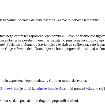
Mazil Šolinc, socialna delavka Martina Tekavc in delovna terapevtka Luc
 dnevnega centra ter zaposlene lepo pozdravi. Pove, da vsako leto ugot
ecember je še poseben mesec, saj prižgemo praznične luči, obiskujejo 
prej. Poslanstvo Doma ob Savinji Celje je skrb za sočloveka, zato je na
mo srečanje v Prvem delu Doma, kjer se bomo pogovorili in skupaj načrt
tra in zaposlene, lepo pozdravi v čaroben mesec december.
 31
dnevi
.
Ime
je dobil iz
latinske
besede
decem
, ki pomeni »
deset
«, saj
 kar se da lepo, saj bodo dogodki popestrili druženja.