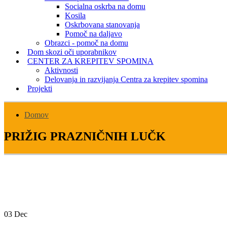
Socialna oskrba na domu
Kosila
Oskrbovana stanovanja
Pomoč na daljavo
Obrazci - pomoč na domu
Dom skozi oči uporabnikov
CENTER ZA KREPITEV SPOMINA
Aktivnosti
Delovanja in razvijanja Centra za krepitev spomina
Projekti
Domov
PRIŽIG PRAZNIČNIH LUČK
03
Dec