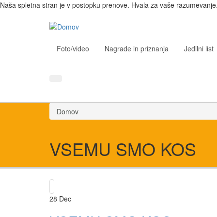
Naša spletna stran je v postopku prenove. Hvala za vaše razumevanje
Foto/video
Nagrade in priznanja
Jedilni list
Domov
VSEMU SMO KOS
28
Dec