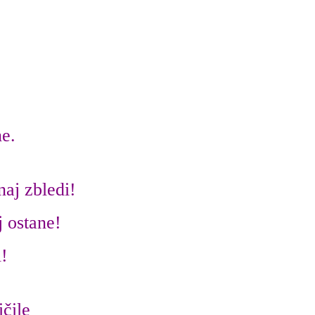
ne.
naj zbledi!
j ostane!
i!
čile