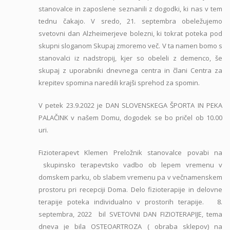
stanovalce in zaposlene seznanili z dogodki, ki nas v tem
tednu čakajo. V sredo, 21. septembra obeležujemo
svetovni dan Alzheimerjeve bolezni, ki tokrat poteka pod
skupni sloganom Skupaj zmoremo več. V ta namen bomo s
stanovalci iz nadstropij, kjer so obeleli z demenco, še
skupaj z uporabniki dnevnega centra in člani Centra za
krepitev spomina naredili krajši sprehod za spomin.
V petek 23.9.2022 je DAN SLOVENSKEGA ŠPORTA IN PEKA
PALAČINK v našem Domu, dogodek se bo pričel ob 10.00
uri.
Fizioterapevt Klemen Preložnik stanovalce povabi na
skupinsko terapevtsko vadbo ob lepem vremenu v
domskem parku, ob slabem vremenu pa v večnamenskem
prostoru pri recepciji Doma. Delo fizioterapije in delovne
terapije poteka individualno v prostorih terapije. 8.
septembra, 2022 bil SVETOVNI DAN FIZIOTERAPIJE, tema
dneva je bila OSTEOARTROZA ( obraba sklepov) na