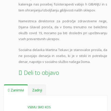
katerega nas posebej fizioterapevti vabijo h GIBANJU in s
tem ohranjanju/izboljšanju gibljivosti naših sklepov.
Namestnica direktorice za področje zdravstvene nege,
Dijana Glavaš poroča, da v Domu trenutno ne beležimo
okužb covid 19, moramo pa biti dosledni pri upoštevanju
vseh preventivnih ukrepov.
Socialna delavka Martina Tekavc je stanovalce prosila, da
ne posojajo denarja in osebo, ki je v stiski in potrebuje
denar, napotijo v socialno službo našega Doma.
Deli to objavo
Zanimivi
Zadnji
VSEMU SMO KOS