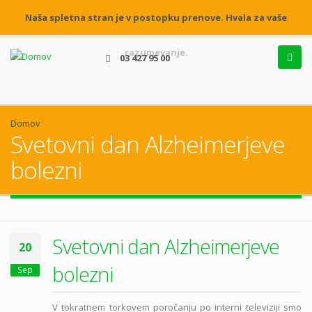
Naša spletna stran je v postopku prenove. Hvala za vaše
razumevanje.
03 427 95 00
Domov
Svetovni dan Alzheimerjeve
bolezni
Svetovni dan Alzheimerjeve
20
bolezni
Sep
V tokratnem torkovem poročanju po interni televiziji smo