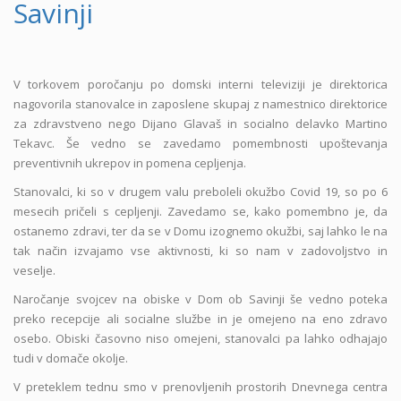
Savinji
V torkovem poročanju po domski interni televiziji je direktorica
nagovorila stanovalce in zaposlene skupaj z namestnico direktorice
za zdravstveno nego Dijano Glavaš in socialno delavko Martino
Tekavc. Še vedno se zavedamo pomembnosti upoštevanja
preventivnih ukrepov in pomena cepljenja.
Stanovalci, ki so v drugem valu preboleli okužbo Covid 19, so po 6
mesecih pričeli s cepljenji. Zavedamo se, kako pomembno je, da
ostanemo zdravi, ter da se v Domu izognemo okužbi, saj lahko le na
tak način izvajamo vse aktivnosti, ki so nam v zadovoljstvo in
veselje.
Naročanje svojcev na obiske v Dom ob Savinji še vedno poteka
preko recepcije ali socialne službe in je omejeno na eno zdravo
osebo. Obiski časovno niso omejeni, stanovalci pa lahko odhajajo
tudi v domače okolje.
V preteklem tednu smo v prenovljenih prostorih Dnevnega centra