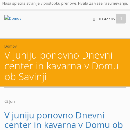
Naša spletna stran je v postopku prenove. Hvala za vaše razumevanje.
03 427 95 00
Domov
V juniju ponovno Dnevni
center in kavarna v Domu
ob Savinji
02
Jun
V juniju ponovno Dnevni
center in kavarna v Domu ob