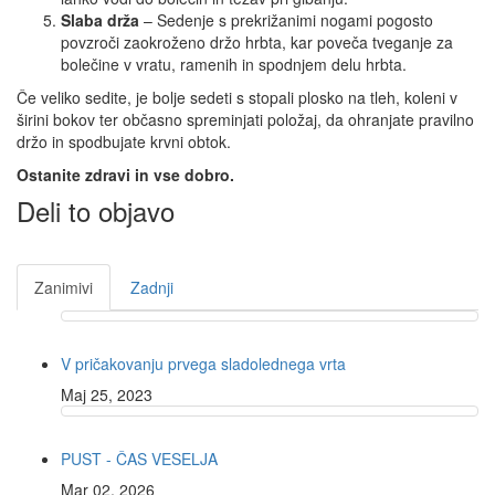
Slaba drža
– Sedenje s prekrižanimi nogami pogosto
povzroči zaokroženo držo hrbta, kar poveča tveganje za
bolečine v vratu, ramenih in spodnjem delu hrbta.
Če veliko sedite, je bolje sedeti s stopali plosko na tleh, koleni v
širini bokov ter občasno spreminjati položaj, da ohranjate pravilno
držo in spodbujate krvni obtok.
Ostanite zdravi in vse dobro.
Deli to objavo
Zanimivi
Zadnji
V pričakovanju prvega sladolednega vrta
Maj 25, 2023
PUST - ČAS VESELJA
Mar 02, 2026