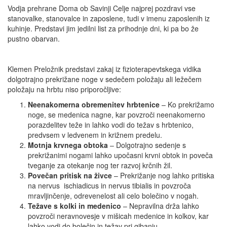
Vodja prehrane Doma ob Savinji Celje najprej pozdravi vse
stanovalke, stanovalce in zaposlene, tudi v imenu zaposlenih iz
kuhinje. Predstavi jim jedilni list za prihodnje dni, ki pa bo že
pustno obarvan.
Klemen Preložnik predstavi zakaj iz fizioterapevtskega vidika
dolgotrajno prekrižane noge v sedečem položaju ali ležečem
položaju na hrbtu niso priporočljive:
Neenakomerna obremenitev hrbtenice
– Ko prekrižamo
noge, se medenica nagne, kar povzroči neenakomerno
porazdelitev teže in lahko vodi do težav s hrbtenico,
predvsem v ledvenem in križnem predelu.
Motnja krvnega obtoka
– Dolgotrajno sedenje s
prekrižanimi nogami lahko upočasni krvni obtok in poveča
tveganje za otekanje nog ter razvoj krčnih žil.
Povečan pritisk na živce
– Prekrižanje nog lahko pritiska
na nervus ischiadicus in nervus tibialis in povzroča
mravljinčenje, odrevenelost ali celo bolečino v nogah.
Težave s kolki in medenico
– Nepravilna drža lahko
povzroči neravnovesje v mišicah medenice in kolkov, kar
lahko vodi do bolečin in težav pri gibanju.