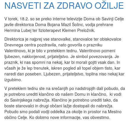
NASVETI ZA ZDRAVO OŽILJE
V torek, 18.2. so se preko interne televizije Doma ob Savinji Celje
javile direktorica Doma Bojana Mazil Šolinc, vodja prehrane
Hermina Lubej ter fizioterapevt Klemen Preložnik.
Direktorica je najprej vse stanovalke, stanovalce ter obiskovalce
Dnevnega centra pozdravila, nato govorila o prazniku
Valentinovo, ki je bilo v preteklem tednu. Valentinovo pomeni
ljubezen, naklonjenost, prijateljstvo. Je simbol povezovanja. Je
praznik, ki nas spomni na nekaj, kar bi morali gojiti vsak dan. In
včasih je že lep trenutek, iskren pogled ali topel objem tisto, kar
naredi dan poseben. Ljubezen, prijateljstvo, toplina niso nekaj kar
izgubimo.
V preteklem tednu ste na srečanjih po nadstropjih dali pobudo, da
je potrebno urediti klančino ob našem Domu in klančino, ki vodi
do Savinjskega nabrežja. Klančino je potrebno urediti tako, da
boste stanovalci in drugi občani lažje dostopali do nabrežja.
Pobudo smo podali vodji oddelka za okolje in prostor na Mestno
občino Celje. Ko dobimo nove informacije, vas obvestimo.